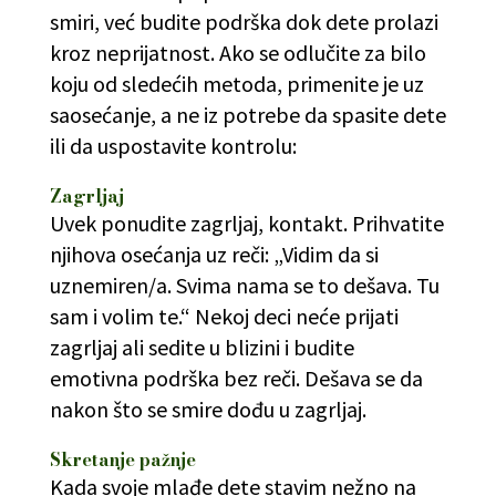
smiri, već budite podrška dok dete prolazi
kroz neprijatnost. Ako se odlučite za bilo
koju od sledećih metoda, primenite je uz
saosećanje, a ne iz potrebe da spasite dete
ili da uspostavite kontrolu:
Zagrljaj
Uvek ponudite zagrljaj, kontakt. Prihvatite
njihova osećanja uz reči: „Vidim da si
uznemiren/a. Svima nama se to dešava. Tu
sam i volim te.“ Nekoj deci neće prijati
zagrljaj ali sedite u blizini i budite
emotivna podrška bez reči. Dešava se da
nakon što se smire dođu u zagrljaj.
Skretanje pažnje
Kada svoje mlađe dete stavim nežno na