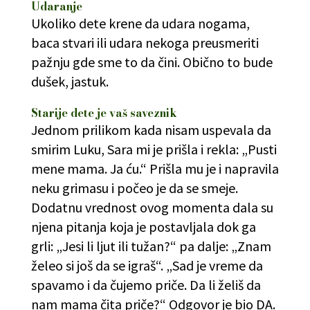
Udaranje
Ukoliko dete krene da udara nogama,
baca stvari ili udara nekoga preusmeriti
pažnju gde sme to da čini. Obično to bude
dušek, jastuk.
Starije dete je vaš saveznik
Jednom prilikom kada nisam uspevala da
smirim Luku, Sara mi je prišla i rekla: „Pusti
mene mama. Ja ću.“ Prišla mu je i napravila
neku grimasu i počeo je da se smeje.
Dodatnu vrednost ovog momenta dala su
njena pitanja koja je postavljala dok ga
grli: „Jesi li ljut ili tužan?“ pa dalje: „Znam
želeo si još da se igraš“. „Sad je vreme da
spavamo i da čujemo priče. Da li želiš da
nam mama čita priče?“ Odgovor je bio DA.