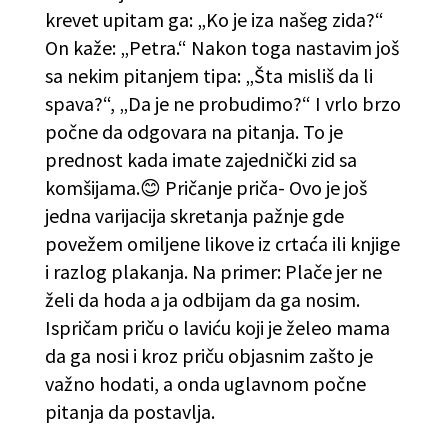
krevet upitam ga: „Ko je iza našeg zida?“
On kaže: „Petra.“ Nakon toga nastavim još
sa nekim pitanjem tipa: „Šta misliš da li
spava?“, „Da je ne probudimo?“ I vrlo brzo
počne da odgovara na pitanja. To je
prednost kada imate zajednički zid sa
komšijama.😊 Pričanje priča- Ovo je još
jedna varijacija skretanja pažnje gde
povežem omiljene likove iz crtaća ili knjige
i razlog plakanja. Na primer: Plače jer ne
želi da hoda a ja odbijam da ga nosim.
Ispričam priču o laviću koji je želeo mama
da ga nosi i kroz priču objasnim zašto je
važno hodati, a onda uglavnom počne
pitanja da postavlja.