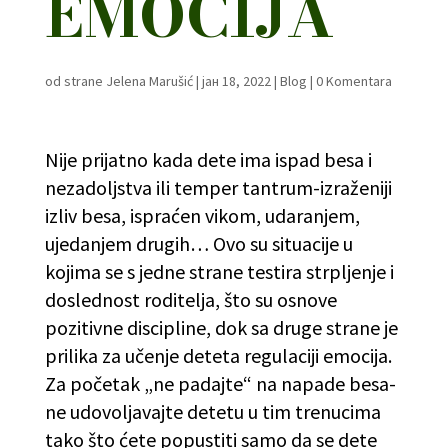
EMOCIJA
od strane
Jelena Marušić
|
јан 18, 2022
|
Blog
|
0 Komentara
Nije prijatno kada dete ima ispad besa i
nezadoljstva ili temper tantrum-izraženiji
izliv besa, ispraćen vikom, udaranjem,
ujedanjem drugih… Ovo su situacije u
kojima se s jedne strane testira strpljenje i
doslednost roditelja, što su osnove
pozitivne discipline, dok sa druge strane je
prilika za učenje deteta regulaciji emocija.
Za početak „ne padajte“ na napade besa-
ne udovoljavajte detetu u tim trenucima
tako što ćete popustiti samo da se dete