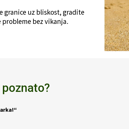
 granice uz bliskost, gradite
e probleme bez vikanja.
m poznato?
parka!“