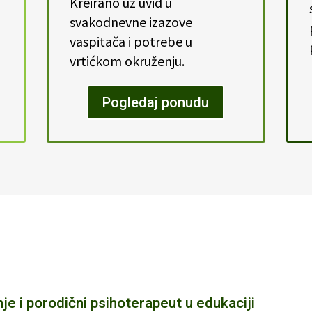
Kreirano uz uvid u
svakodnevne izazove
vaspitača i potrebe u
vrtićkom okruženju.
Pogledaj ponudu
je i porodični psihoterapeut u edukaciji