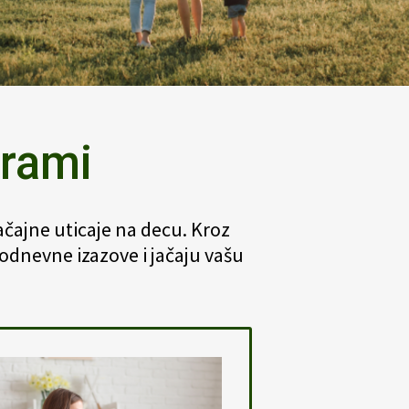
grami
značajne uticaje na decu. Kroz
kodnevne izazove i jačaju vašu