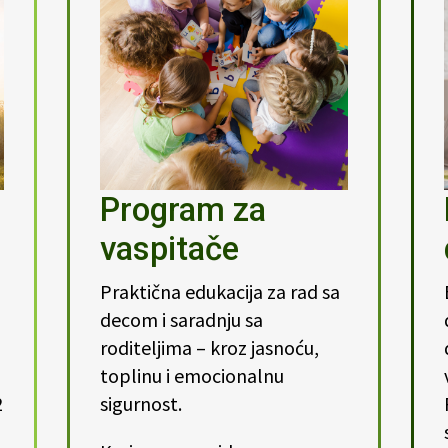
Program za
vaspitače
Praktična edukacija za rad sa
decom i saradnju sa
roditeljima – kroz jasnoću,
toplinu i emocionalnu
2
sigurnost.