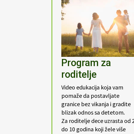
Program za
roditelje
Video edukacija koja vam
pomaže da postavljate
granice bez vikanja i gradite
blizak odnos sa detetom.
Za roditelje dece uzrasta od 
do 10 godina koji žele više