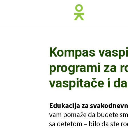
Kompas vaspi
programi za ro
vaspitače i da
Edukacija za svakodnevn
vam pomaže da budete smire
sa detetom – bilo da ste rod