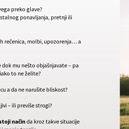
svega preko glave?
stalnog ponavljanja, pretnji ili
ih rečenica, molbi, upozorenja… a
e dok mu nešto objašnjavate – pa
ako to ne želite?
cu a da ne narušite bliskost?
ivi – ili previše strogi?
toji način
da kroz takve situacije