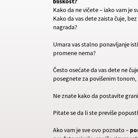
bliskost?
Kako da ne vičete – iako vam je 
Kako da vas dete zaista čuje, bez 
nagrada?
Umara vas stalno ponavljanje ist
promene nema?
Često osećate da vas dete ne čuj
posegnete za povišenim tonom, i
Ne znate kako da postavite grani
Pitate se da li ste previše popustlj
Ako vam je sve ovo poznato –
pos