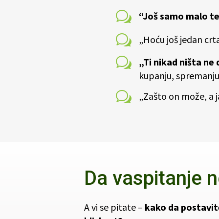
w
“Još samo malo t
w
„Hoću još jedan crt
w
„Ti nikad ništa ne 
kupanju, spremanju
w
„Zašto on može, a 
Da vaspitanje 
A vi se pitate –
kako da postavite