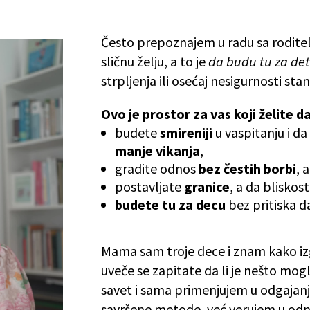
Često prepoznajem u radu sa roditel
sličnu želju, a to je
da budu tu za de
strpljenja ili osećaj nesigurnosti sta
Ovo je prostor za vas koji želite da
budete
smireniji
u vaspitanju i 
manje vikanja
,
gradite odnos
bez čestih borbi
, 
postavljate
granice
, a da bliskos
budete tu za decu
bez pritiska d
Mama sam troje dece i znam kako iz
uveče se zapitate da li je nešto mog
savet i sama primenjujem u odgajanj
savršene metode, već verujem u odno