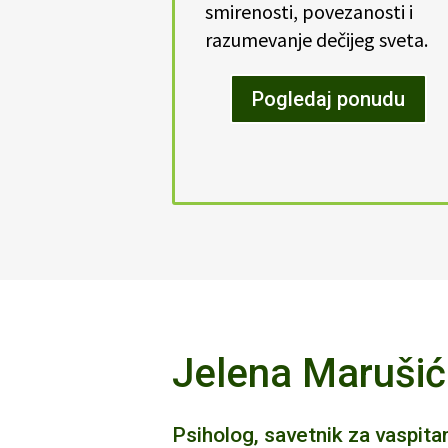
smirenosti, povezanosti i
razumevanje dečijeg sveta.
Pogledaj ponudu
Jelena Marušić
Psiholog, savetnik za vaspitan