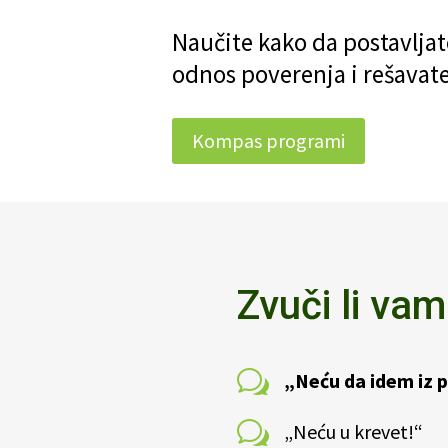
Naučite kako da postavljate
odnos poverenja i rešavat
Kompas programi
Zvuči li va
w
„Neću da idem iz 
w
„Neću u krevet!“