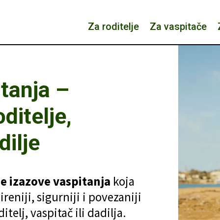
Za roditelje
Za vaspitače
tanja
–
ditelje,
dilje
e izazove vaspitanja
koja
niji, sigurniji i povezaniji
itelj, vaspitač ili dadilja.