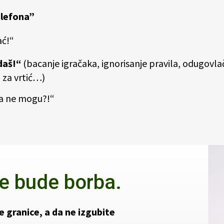
elefona”
ać!“
daš!“
(bacanje igračaka, ignorisanje pravila, odugovla
 za vrtić…)
ja ne mogu?!“
ne bude borba.
 granice, a da ne izgubite