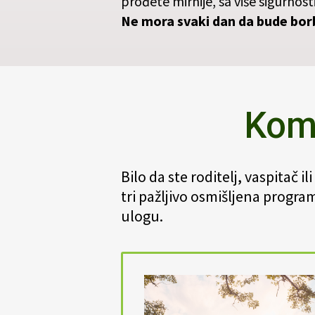
prođete mirnije, sa više sigurnosti
Ne mora svaki dan da bude bor
Komp
Bilo da ste roditelj, vaspitač i
tri pažljivo osmišljena progra
ulogu.