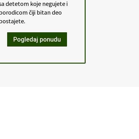
sa detetom koje negujete i
porodicom čiji bitan deo
postajete.
Pogledaj ponudu