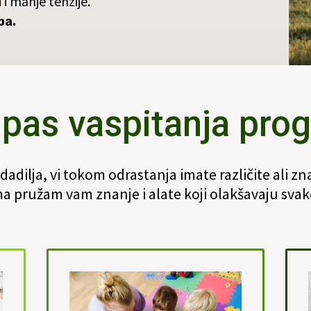
 i manje tenzije.
ba.
as vaspitanja pro
li dadilja, vi tokom odrastanja imate različite ali 
ma pružam vam znanje i alate koji olakšavaju sva