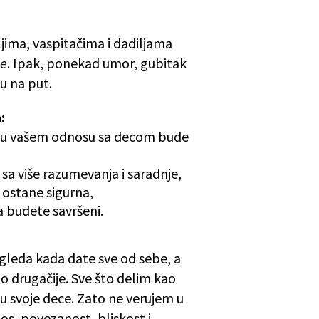
jima, vaspitačima i dadiljama
te
. Ipak, ponekad umor, gubitak
nu na put.
:
da u vašem odnosu sa decom bude
a sa više razumevanja i saradnje,
t ostane sigurna,
a budete savršeni.
gleda kada date sve od sebe, a
lo drugačije. Sve što delim kao
u svoje dece. Zato ne verujem u
s, povezanost, bliskost i