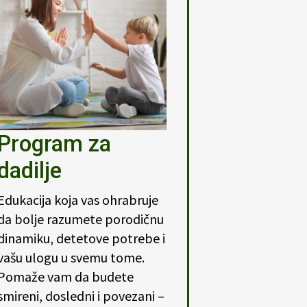
Program za
dadilje
Edukacija koja vas ohrabruje
da bolje razumete porodičnu
dinamiku, detetove potrebe i
vašu ulogu u svemu tome.
Pomaže vam da budete
smireni, dosledni i povezani –