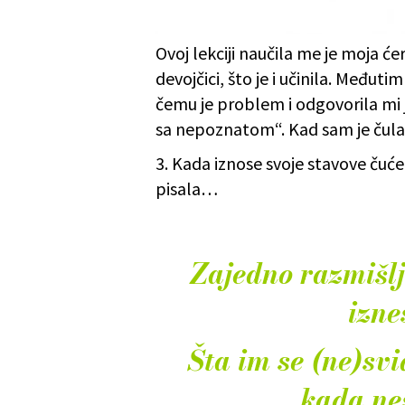
Ovoj lekciji naučila me je moja će
devojčici, što je i učinila. Međutim
čemu je problem i odgovorila mi j
sa nepoznatom“. Kad sam je čula s
3. Kada iznose svoje stavove čuć
pisala…
Zajedno razmišlj
izne
Šta im se (ne)svi
kada ne