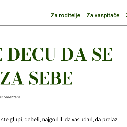
Za roditelje
Za vaspitače
 DECU DA SE
ZA SEBE
0 Komentara
 glupi, debeli, najgori ili da vas udari, da prelazi