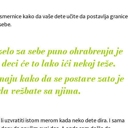
ernice kako da vaše dete učite da postavlja granice
sebe.
zelo za sebe puno ohrabrenja je
deci će to lako ići nekoj teže.
aju kako da se postave zato je
da vežbate sa njima.
a li uzvratiti istom merom kada neko dete dira. I sama