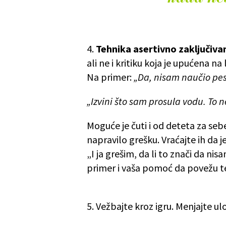
4.
Tehnika asertivno zaključiva
ali ne i kritiku koja je upućena na 
Na primer:
„Da, nisam naučio pes
„Izvini što sam prosula vodu. To 
Moguće je čuti i od deteta za seb
napravilo grešku. Vraćajte ih da je
„I ja grešim, da li to znači da 
primer i vaša pomoć da povežu te
5. Vežbajte kroz igru. Menjajte 