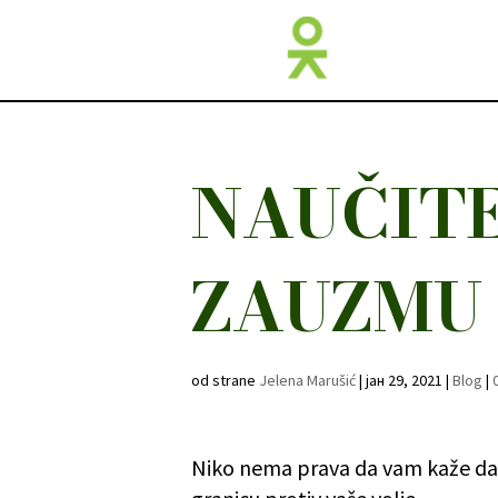
NAUČITE
ZAUZMU 
od strane
Jelena Marušić
|
јан 29, 2021
|
Blog
|
Niko nema prava da vam kaže da ste