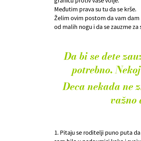
granicu protiv vaše volje.
Međutim prava su tu da se krše.
Želim ovim postom da vam dam sm
od malih nogu i da se zauzme za 
Da bi se dete zau
potrebno. Nekoj 
Deca nekada ne zn
važno 
1. Pitaju se roditelji puno puta d