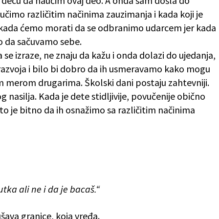
u decu da naučim ovaj deo. A onda sam došla do
učimo različitim načinima zauzimanja i kada koji je
ekada ćemo morati da se odbranimo udarcem jer kada
o da sačuvamo sebe.
 se izraze, ne znaju da kažu i onda dolazi do ujedanja,
 razvoja i bilo bi dobro da ih usmeravamo kako mogu
m merom drugarima. Školski dani postaju zahtevniji.
nasilja. Kada je dete stidljivije, povučenije obično
o je bitno da ih osnažimo sa različitim načinima
utka ali ne i da je bacaš.“
šava granice, koja
vređa.