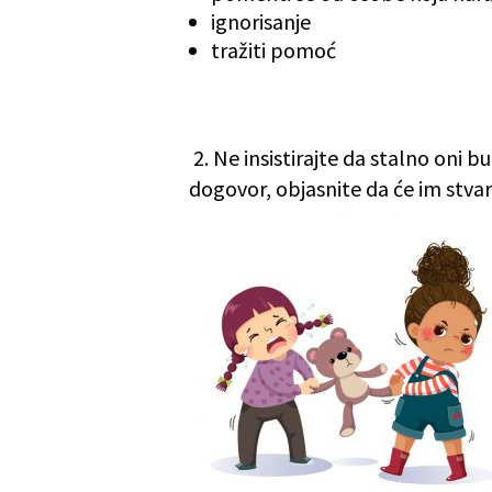
ignorisanje
tražiti pomoć
2.
Ne insistirajte da stalno oni b
dogovor, objasnite da će im stvari