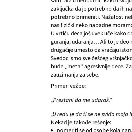
sam bila u nedoumici kako i svoj
zaključka da je potrebno da ih na
potrebno primeniti. Nažalost n
nas fizički neko napadne moram
U vrtiću deca još uvek uče kako da
guranja, udaranja… Ali to je deo
drugačije umesto da vraćaju isto
Svedoci smo sve češćeg vršnjačkog 
bude „meta“ agresivnije dece. Zat
zauzimanja za sebe.
Primeri vežbe:
„Prestani da me udaraš.“
„U redu je da ti se ne sviđa moja l
Nekad je takođe rešenje:
pomeriti se
od osobe koja naru