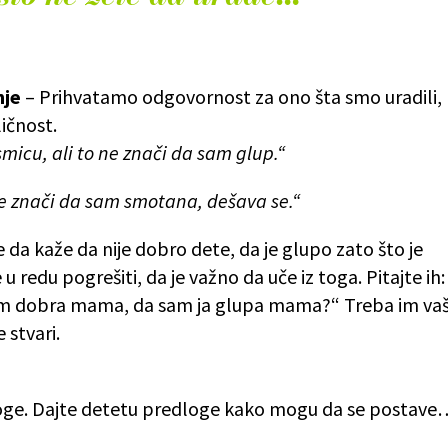
nje
–
Prihvatamo odgovornost za ono šta smo uradili,
ličnost.
micu, ali to ne znači da sam glup.“
ne znači da sam smotana, dešava se.“
e da kaže da nije dobro dete, da je glupo zato što je
 u redu pogrešiti, da je važno da uče iz toga. Pitajte ih:
nisam dobra mama, da sam ja glupa mama?“ Treba im va
 stvari.
uloge. Dajte detetu predloge kako mogu da se postave