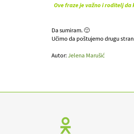
Ove fraze je važno i roditelj da
Da sumiram. 🙂
Učimo da poštujemo drugu stranu 
Autor:
Jelena Marušić