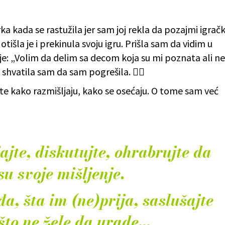
rka kada se rastužila jer sam joj rekla da pozajmi igrač
 otišla je i prekinula svoju igru. Prišla sam da vidim u
e: „Volim da delim sa decom koja su mi poznata ali ne 
hvatila sam da sam pogrešila. 🤦‍♀️
ete kako razmišljaju, kako se osećaju. O tome sam već
ajte, diskutujte, ohrabrujte da
su svoje mišljenje.
đa, šta im (ne)prija, saslušajte
što ne žele da urade…