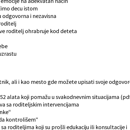
 emocije na adekvatan način
čimo decu istom
 odgovorna i nezavisna
oditelj
ve roditelj ohrabruje kod deteta
sebe
uzrastu
etnik, ali i kao mesto gde možete upisati svoje odgovor
e, 52 alata koji pomažu u svakodnevnim situacijama (pd
eva sa roditeljskim intervencijama
anke“
 da kontrolišem“
a roditeljima koji su prošli edukaciju ili konsultacije i