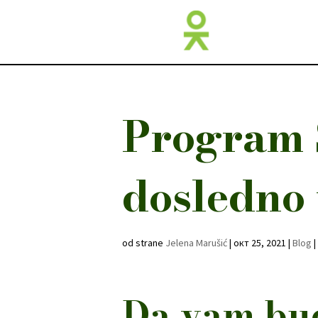
Program 
dosledno 
od strane
Jelena Marušić
|
окт 25, 2021
|
Blog
|
Da vam bu