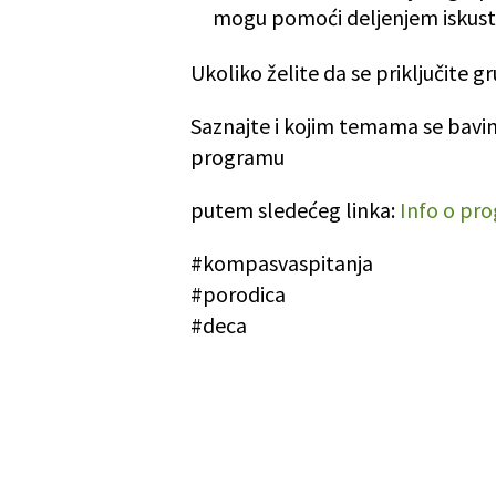
mogu pomoći deljenjem iskus
Ukoliko želite da se priključite 
Saznajte i kojim temama se bavimo
programu
putem sledećeg linka:
Info o pr
#kompasvaspitanja
#porodica
#deca