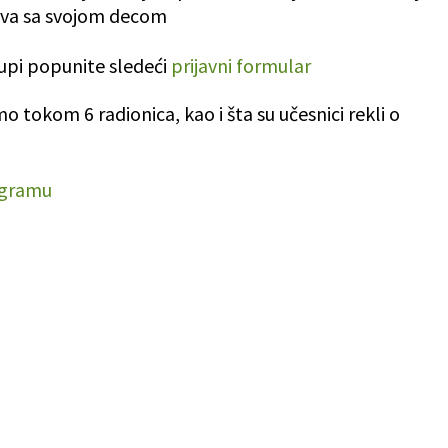
tva sa svojom decom
grupi popunite sledeći
prijavni formular
 tokom 6 radionica, kao i šta su učesnici rekli o
ogramu