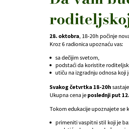
roditeljsko
28. oktobra
, 18-20h počinje nov
Kroz 6 radionica upoznaću vas:
sa dečijim svetom,
podstaći da koristite roditeljs
utiču na izgradnju odnosa koji 
Svakog četvrtka 18-20h
sastaj
Ukupna cena je
poslednji put 12
Tokom edukacije upoznajete se 
primeniti vaspitni stil koji j