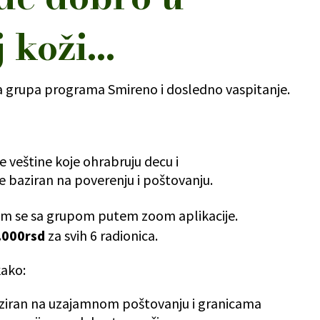
j koži…
a grupa programa Smireno i dosledno vaspitanje.
ke veštine koje ohrabruju decu i
je baziran na poverenju i poštovanju.
em se sa grupom putem zoom aplikacije.
.000rsd
za svih 6 radionica.
kako:
e baziran na uzajamnom poštovanju i granicama