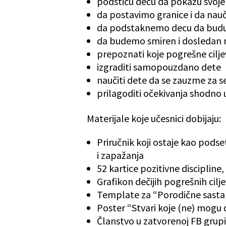
podstiću decu da pokažu svoje
da postavimo granice i da nau
da podstaknemo decu da budu
da budemo smiren i dosledan r
prepoznati koje pogrešne cilje
izgraditi samopouzdano dete
naučiti dete da se zauzme za 
prilagoditi očekivanja shodno 
Materijale koje učesnici dobijaju:
Priručnik koji ostaje kao pods
i zapažanja
52 kartice pozitivne disciplin
Grafikon dečijih pogrešnih cilj
Template za “Porodične sast
Poster “Stvari koje (ne) mogu
Članstvo u zatvorenoj FB grupi s