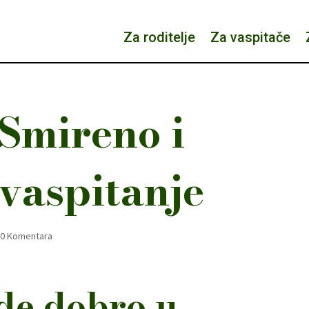
Za roditelje
Za vaspitače
Smireno i
vaspitanje
0 Komentara
de dobro u