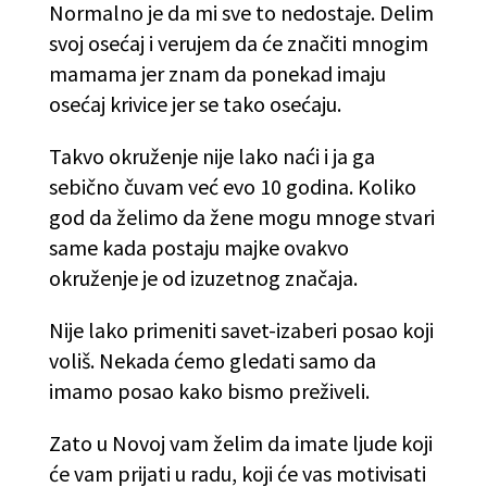
Normalno je da mi sve to nedostaje. Delim
svoj osećaj i verujem da će značiti mnogim
mamama jer znam da ponekad imaju
osećaj krivice jer se tako osećaju.
Takvo okruženje nije lako naći i ja ga
sebično čuvam već evo 10 godina. Koliko
god da želimo da žene mogu mnoge stvari
same kada postaju majke ovakvo
okruženje je od izuzetnog značaja.
Nije lako primeniti savet-izaberi posao koji
voliš. Nekada ćemo gledati samo da
imamo posao kako bismo preživeli.
Zato u Novoj vam želim da imate ljude koji
će vam prijati u radu, koji će vas motivisati