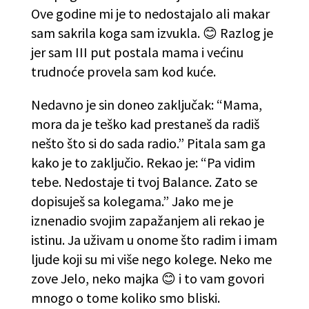
Ove godine mi je to nedostajalo ali makar
sam sakrila koga sam izvukla. 😊 Razlog je
jer sam III put postala mama i većinu
trudnoće provela sam kod kuće.
Nedavno je sin doneo zaključak: “Mama,
mora da je teško kad prestaneš da radiš
nešto što si do sada radio.” Pitala sam ga
kako je to zaključio. Rekao je: “Pa vidim
tebe. Nedostaje ti tvoj Balance. Zato se
dopisuješ sa kolegama.” Jako me je
iznenadio svojim zapažanjem ali rekao je
istinu. Ja uživam u onome što radim i imam
ljude koji su mi više nego kolege. Neko me
zove Jelo, neko majka 😊 i to vam govori
mnogo o tome koliko smo bliski.