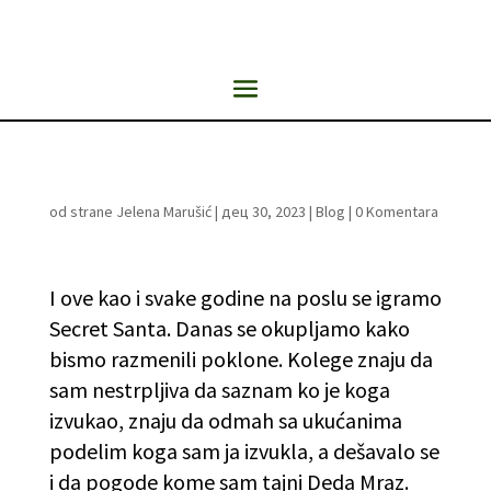
od strane
Jelena Marušić
|
дец 30, 2023
|
Blog
|
0 Komentara
I ove kao i svake godine na poslu se igramo
Secret Santa. Danas se okupljamo kako
bismo razmenili poklone. Kolege znaju da
sam nestrpljiva da saznam ko je koga
izvukao, znaju da odmah sa ukućanima
podelim koga sam ja izvukla, a dešavalo se
i da pogode kome sam tajni Deda Mraz.